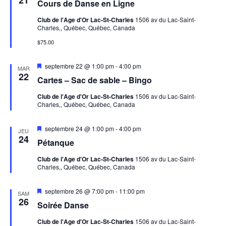
Cours de Danse en Ligne
s
g
e
e
Club de l'Age d'Or Lac-St-Charles
1506 av du Lac-Saint-
n
Charles,, Québec, Québec, Canada
a
m
a
v
$75.00
a
e
t
n
t
n
M
septembre 22 @ 1:00 pm
-
4:00 pm
MAR
i
i
22
Cartes – Sac de sable – Bingo
t
s
e
o
Club de l'Age d'Or Lac-St-Charles
1506 av du Lac-Saint-
n
Charles,, Québec, Québec, Canada
a
v
n
a
M
septembre 24 @ 1:00 pm
-
4:00 pm
n
JEU
i
d
24
t
Pétanque
s
e
e
Club de l'Age d'Or Lac-St-Charles
1506 av du Lac-Saint-
n
Charles,, Québec, Québec, Canada
a
v
v
a
M
septembre 26 @ 7:00 pm
-
11:00 pm
n
SAM
i
26
u
t
Soirée Danse
s
e
Club de l'Age d'Or Lac-St-Charles
1506 av du Lac-Saint-
e
n