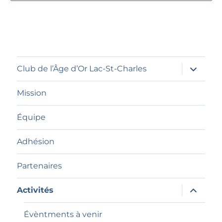
s
ouvrir
Club de l’Âge d’Or Lac-St-Charles
le
sous-
menu
Mission
Équipe
Adhésion
Partenaires
ouvrir
Activités
le
sous-
menu
Évèntments à venir