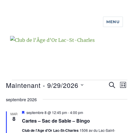
MENU
Club de l'Âge d'Or Lac-St-Charles
Maintenant
 - 
9/29/2026
Évènements
R
N
R
L
E
I
S
a
C
e
septembre 2026
S
é
H
v
T
E
c
l
E
M
septembre 8 @ 12:45 pm
-
4:00 pm
i
MAR
R
i
8
e
Cartes – Sac de Sable – Bingo
C
s
h
g
H
e
c
Club de l'Age d'Or Lac-St-Charles
1506 av du Lac-Saint-
n
E
a