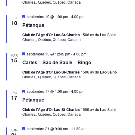
e
t
Charles,, Québec, Québec, Canada
a
v
t
i
a
r
M
septembre 10 @ 1:00 pm
-
4:00 pm
n
JEU
i
o
i
10
t
Pétanque
s
c
n
o
e
Club de l'Age d'Or Lac-St-Charles
1506 av du Lac-Saint-
n
n
n
Charles,, Québec, Québec, Canada
h
a
e
v
d
a
e
z
M
septembre 15 @ 12:45 pm
-
4:00 pm
n
MAR
e
i
15
t
u
Cartes – Sac de Sable – Bingo
s
e
v
e
n
Club de l'Age d'Or Lac-St-Charles
1506 av du Lac-Saint-
n
u
Charles,, Québec, Québec, Canada
t
a
e
v
e
d
a
n
M
septembre 17 @ 1:00 pm
-
4:00 pm
n
JEU
a
s
i
17
t
Pétanque
s
a
t
É
e
Club de l'Age d'Or Lac-St-Charles
1506 av du Lac-Saint-
n
e
Charles,, Québec, Québec, Canada
v
a
v
v
.
è
a
i
M
septembre 21 @ 9:00 am
-
11:30 am
n
LUN
i
21
n
t