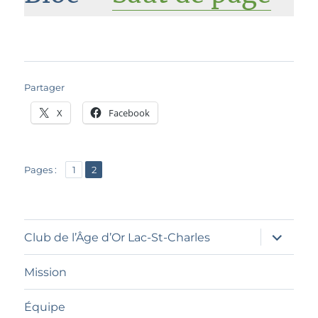
Partager
X
Facebook
,
Page
Page
Pages :
1
2
ouvrir
Club de l’Âge d’Or Lac-St-Charles
le
sous-
menu
Mission
Équipe