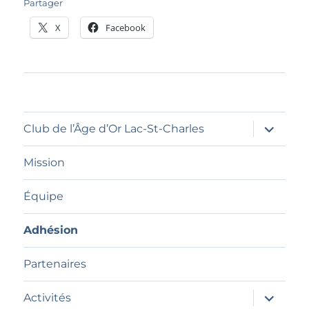
Partager
X
Facebook
ouvrir
Club de l’Âge d’Or Lac-St-Charles
le
sous-
menu
Mission
Équipe
Adhésion
Partenaires
ouvrir
Activités
le