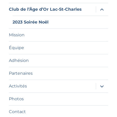
ouvrir
Club de l’Âge d’Or Lac-St-Charles
le
sous-
menu
2023 Soirée Noël
Mission
Équipe
Adhésion
Partenaires
ouvrir
Activités
le
sous-
menu
Photos
Contact